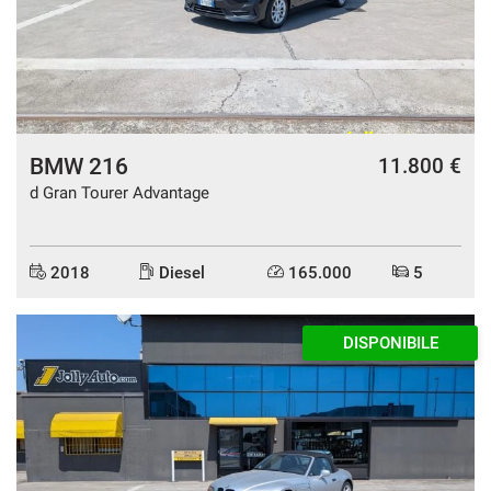
questi
strumenti
di
tracciamento
si
rimanda
alla
BMW 216
11.800 €
cookie
d Gran Tourer Advantage
policy.
Puoi
rivedere
e
2018
Diesel
165.000
5
modificare
le
tue
DISPONIBILE
scelte
in
qualsiasi
momento.
a