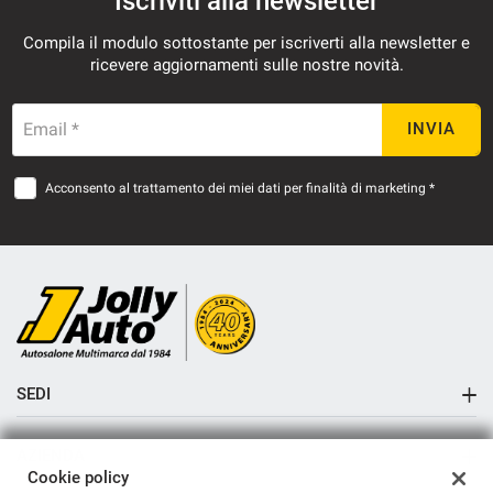
Iscriviti alla newsletter
Salva
Compila il modulo sottostante per iscriverti alla newsletter e
le
ricevere aggiornamenti sulle nostre novità.
impostazioni
Email *
INVIA
Acconsento al trattamento dei miei dati per finalità di marketing *
SEDI
Sede di Cremosano
AZIENDA
Sede di Crema
Cookie policy