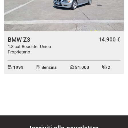
mpre
Cookie necessari
ilitato
BMW Z3
14.900 €
Cookie delle preferenze
1.8 cat Roadster Unico
Proprietario
Cookie per il miglioramento dell'esperienza utente
1999
Benzina
81.000
2
Cookie analitici
Cookie di marketing
Leggi
la
cookie
policy