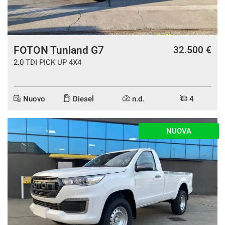
FOTON Tunland G7
32.500 €
2.0 TDI PICK UP 4X4
Nuovo
Diesel
n.d.
4
NUOVA