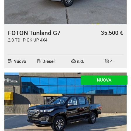
FOTON Tunland G7
35.500 €
2.0 TDI PICK UP 4X4
Nuovo
Diesel
n.d.
4
NUOVA