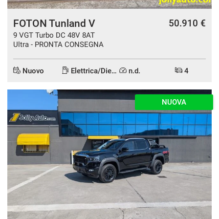
FOTON Tunland V
50.910 €
9 VGT Turbo DC 48V 8AT
Ultra - PRONTA CONSEGNA
Nuovo
Elettrica/Diesel
n.d.
4
NUOVA