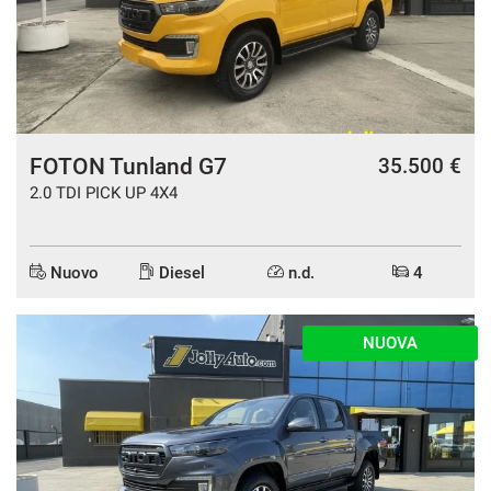
questi
strumenti
di
tracciamento
si
rimanda
alla
FOTON Tunland G7
35.500 €
cookie
2.0 TDI PICK UP 4X4
policy.
Puoi
rivedere
e
Nuovo
Diesel
n.d.
4
modificare
le
tue
NUOVA
scelte
in
qualsiasi
momento.
a