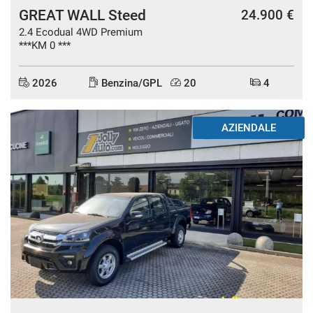
GREAT WALL Steed
24.900 €
2.4 Ecodual 4WD Premium
***KM 0 ***
2026
Benzina/GPL
20
4
AZIENDALE