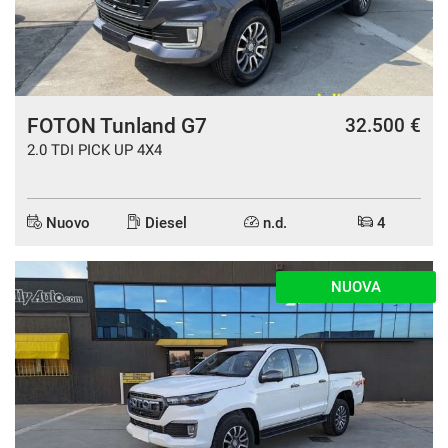
Salva
le
impostazioni
FOTON Tunland G7
32.500 €
2.0 TDI PICK UP 4X4
Nuovo
Diesel
n.d.
4
NUOVA