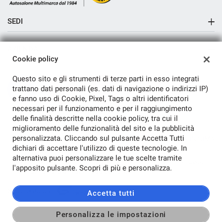
SEDI
Sede di Cremosano
AZIENDA
Sede di Crema
Cookie policy
Azienda
Questo sito e gli strumenti di terze parti in esso integrati
Contatti
trattano dati personali (es. dati di navigazione o indirizzi IP)
e fanno uso di Cookie, Pixel, Tags o altri identificatori
necessari per il funzionamento e per il raggiungimento
delle finalità descritte nella cookie policy, tra cui il
miglioramento delle funzionalità del sito e la pubblicità
personalizzata. Cliccando sul pulsante Accetta Tutti
TORNA IN CIMA
dichiari di accettare l'utilizzo di queste tecnologie. In
alternativa puoi personalizzare le tue scelte tramite
Copyright © 2026 Ap Trading S.R.L. - P.IVA 01474620190 -
Leggi
l'apposito pulsante. Scopri di più e personalizza.
l'informativa sulla privacy
-
Cookie Policy
Sito creato da:
Accetta tutti
Personalizza le impostazioni