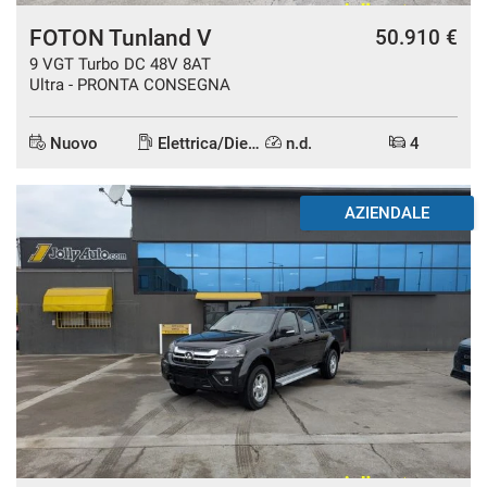
FOTON Tunland V
50.910 €
9 VGT Turbo DC 48V 8AT
Ultra - PRONTA CONSEGNA
Nuovo
Elettrica/Diesel
n.d.
4
AZIENDALE