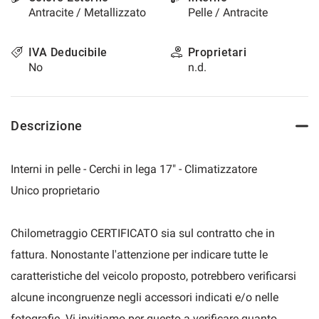
Antracite / Metallizzato
Pelle / Antracite
questi
strumenti
di
IVA Deducibile
Proprietari
tracciamento
No
n.d.
si
rimanda
alla
cookie
Descrizione
policy.
Puoi
rivedere
Interni in pelle - Cerchi in lega 17" - Climatizzatore
e
modificare
Unico proprietario
le
tue
scelte
Chilometraggio CERTIFICATO sia sul contratto che in
in
fattura. Nonostante l'attenzione per indicare tutte le
qualsiasi
momento.
caratteristiche del veicolo proposto, potrebbero verificarsi
alcune incongruenze negli accessori indicati e/o nelle
a
fotografie. Vi invitiamo per questo a verificare quanto