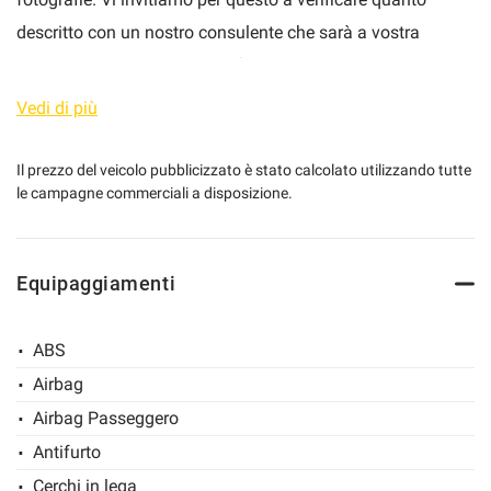
descritto con un nostro consulente che sarà a vostra
disposizione per qualsiasi informazione aggiuntiva.
mpre
Cookie necessari
JollyAuto.com Autosalone Multimarca dal 1984
-
Vedi di più
ilitato
Autovetture e Veicoli commerciali di tutte le marche -
Concessionaria DFSK – EMC – FOTON - Nuovo, km0,
Cookie delle preferenze
Il prezzo del veicolo pubblicizzato è stato calcolato utilizzando tutte
le campagne commerciali a disposizione.
Aziendali, Usato garantito -VALUTAZIONE e PERMUTA del
tuo USATO
Cookie per il miglioramento dell'esperienza utente
Equipaggiamenti
Cookie analitici
ABS
Cookie di marketing
Airbag
Airbag Passeggero
Leggi
la
Antifurto
cookie
policy
Cerchi in lega