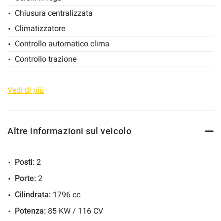
Chiusura centralizzata
Salva
le
Climatizzatore
impostazioni
Controllo automatico clima
Controllo trazione
Immobilizzatore elettronico
Regolazione elettrica sedili
Vedi di più
Servosterzo
Specchietti laterali elettrici
Altre informazioni sul veicolo
Posti:
2
Porte:
2
Cilindrata:
1796 cc
Potenza:
85 KW / 116 CV