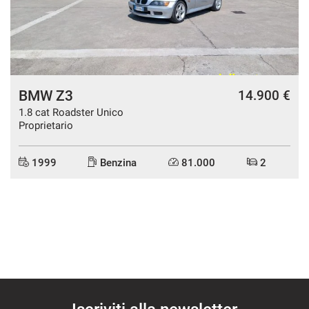
mpre
Cookie necessari
ilitato
BMW Z3
14.900 €
Cookie delle preferenze
1.8 cat Roadster Unico
Proprietario
Cookie per il miglioramento dell'esperienza utente
1999
Benzina
81.000
2
Cookie analitici
Cookie di marketing
Leggi
la
cookie
policy