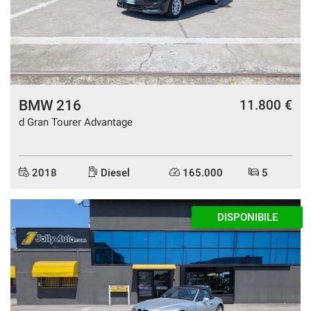
questi
strumenti
di
tracciamento
si
rimanda
alla
BMW 216
11.800 €
cookie
d Gran Tourer Advantage
policy.
Puoi
rivedere
e
2018
Diesel
165.000
5
modificare
le
tue
DISPONIBILE
scelte
in
qualsiasi
momento.
a