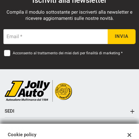
Iscriviti alla newsletter
Salva
Compila il modulo sottostante per iscriverti alla newsletter e
le
ricevere aggiornamenti sulle nostre novità.
impostazioni
Email *
INVIA
Acconsento al trattamento dei miei dati per finalità di marketing *
SEDI
Sede di Cremosano
AZIENDA
Sede di Crema
Cookie policy