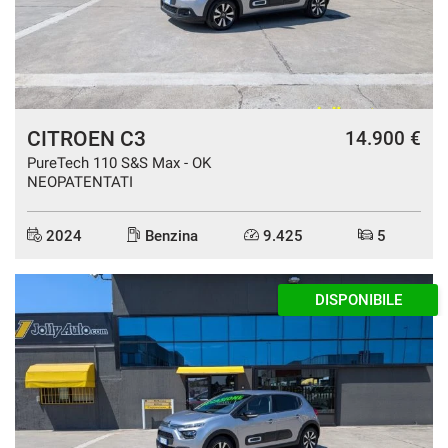
mpre
Cookie necessari
ilitato
CITROEN C3
14.900 €
Cookie delle preferenze
PureTech 110 S&S Max - OK
NEOPATENTATI
Cookie per il miglioramento dell'esperienza utente
2024
Benzina
9.425
5
Cookie analitici
DISPONIBILE
Cookie di marketing
Leggi
la
cookie
policy