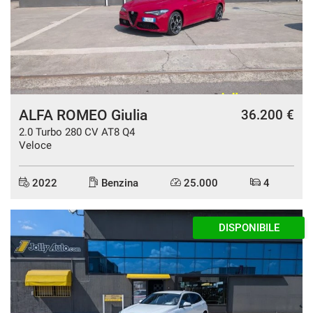
tracciamento
che
EMC
adottiamo
per
offrire
FOTON
le
funzionalità
e
GREAT WALL
ALFA ROMEO Giulia
36.200 €
svolgere
le
2.0 Turbo 280 CV AT8 Q4
NEWS
attività
Veloce
di
seguito
AREA COMMERCIANTI
2022
Benzina
25.000
4
descritte.
Per
ottenere
DISPONIBILE
maggiori
informazioni
sull'utilità
e
sul
funzionamento
di