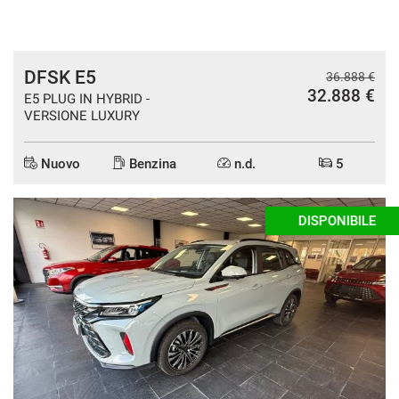
DFSK E5
36.888 €
32.888 €
E5 PLUG IN HYBRID -
VERSIONE LUXURY
Nuovo
Benzina
n.d.
5
DISPONIBILE