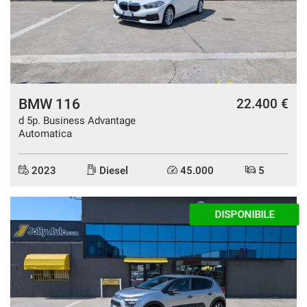
questi
strumenti
di
tracciamento
si
rimanda
alla
BMW 116
22.400 €
cookie
d 5p. Business Advantage
policy.
Automatica
Puoi
rivedere
e
2023
Diesel
45.000
5
modificare
le
tue
DISPONIBILE
scelte
in
qualsiasi
momento.
a