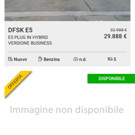
DFSK E5
32.988 €
29.888 €
E5 PLUG IN HYBRID
VERSIONE BUSINESS
Nuovo
Benzina
n.d.
5
OFFERTA
DISPONIBILE