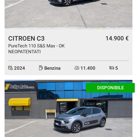
Salva
le
impostazioni
CITROEN C3
14.900 €
PureTech 110 S&S Max - OK
NEOPATENTATI
2024
Benzina
11.400
5
DISPONIBILE