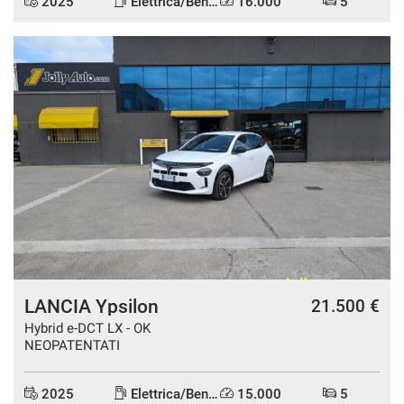
2025
Elettrica/Benzina
16.000
5
DISPONIBILE
LANCIA Ypsilon
21.500 €
Hybrid e-DCT LX - OK
NEOPATENTATI
2025
Elettrica/Benzina
15.000
5