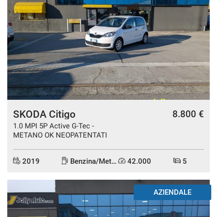
SKODA Citigo
8.800 €
1.0 MPI 5P Active G-Tec -
METANO OK NEOPATENTATI
2019
Benzina/Metano
42.000
5
DISPONIBILE