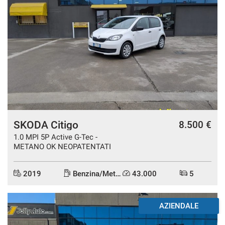
SKODA Citigo
8.500 €
1.0 MPI 5P Active G-Tec -
METANO OK NEOPATENTATI
2019
Benzina/Metano
43.000
5
DISPONIBILE