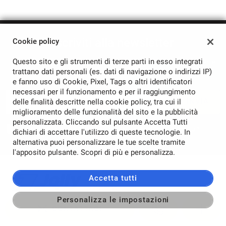
Iscriviti alla newsletter
Cookie policy
Questo sito e gli strumenti di terze parti in esso integrati
Compila il modulo sottostante per iscriverti alla newsletter e
trattano dati personali (es. dati di navigazione o indirizzi IP)
ricevere aggiornamenti sulle nostre novità.
e fanno uso di Cookie, Pixel, Tags o altri identificatori
necessari per il funzionamento e per il raggiungimento
Email *
INVIA
delle finalità descritte nella cookie policy, tra cui il
miglioramento delle funzionalità del sito e la pubblicità
personalizzata. Cliccando sul pulsante Accetta Tutti
Acconsento al trattamento dei miei dati per finalità di marketing *
dichiari di accettare l'utilizzo di queste tecnologie. In
alternativa puoi personalizzare le tue scelte tramite
l'apposito pulsante. Scopri di più e personalizza.
Accetta tutti
Personalizza le impostazioni
CONTATTACI
SEDI