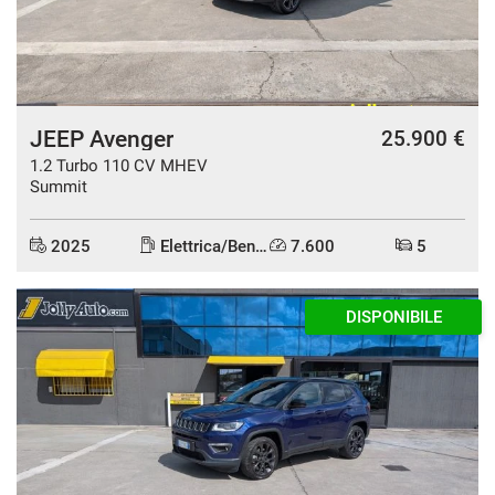
Salva
le
impostazioni
JEEP Avenger
25.900 €
1.2 Turbo 110 CV MHEV
Summit
2025
Elettrica/Benzina
7.600
5
DISPONIBILE