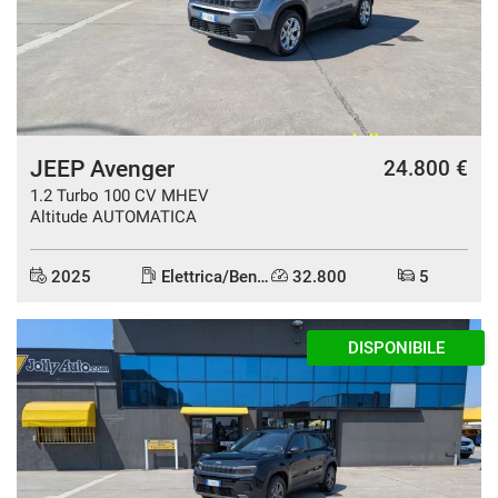
questi
strumenti
di
tracciamento
si
rimanda
alla
JEEP Avenger
24.800 €
cookie
1.2 Turbo 100 CV MHEV
policy.
Altitude AUTOMATICA
Puoi
rivedere
e
2025
Elettrica/Benzina
32.800
5
modificare
le
tue
AZIENDALE
scelte
in
qualsiasi
momento.
a