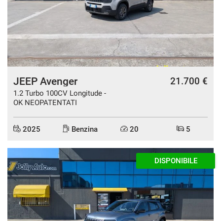
tracciamento
che
EMC
adottiamo
per
offrire
FOTON
le
funzionalità
e
GREAT WALL
JEEP Avenger
21.700 €
svolgere
le
1.2 Turbo 100CV Longitude -
NEWS
attività
OK NEOPATENTATI
di
seguito
AREA COMMERCIANTI
2025
Benzina
20
5
descritte.
Per
ottenere
AZIENDALE
maggiori
informazioni
sull'utilità
e
sul
funzionamento
di