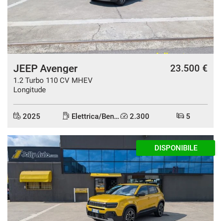
mpre
Cookie necessari
ilitato
JEEP Avenger
23.500 €
Cookie delle preferenze
1.2 Turbo 110 CV MHEV
Longitude
Cookie per il miglioramento dell'esperienza utente
2025
Elettrica/Benzina
2.300
5
Cookie analitici
AZIENDALE
Cookie di marketing
Leggi
la
cookie
policy