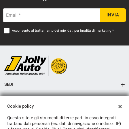
Email *
INVIA
Acconsento al trattamento dei miei dati per finalità di marketing *
SEDI
Sede di Cremosano
AZIENDA
Sede di Crema
Cookie policy
Azienda
Questo sito e gli strumenti di terze parti in esso integrati
Contatti
trattano dati personali (es. dati di navigazione o indirizzi IP)