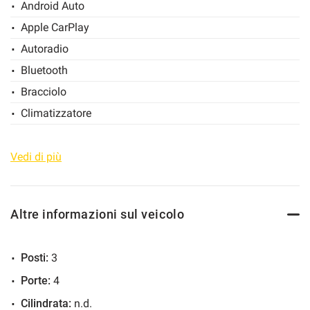
Android Auto
Salva
Apple CarPlay
le
impostazioni
Autoradio
Bluetooth
Bracciolo
Climatizzatore
Controllo automatico clima
ESP
Vedi di più
MP3
Start/Stop Automatico
Altre informazioni sul veicolo
Touch screen
USB
Posti:
3
Vivavoce
Porte:
4
Volante multifunzione
Cilindrata:
n.d.