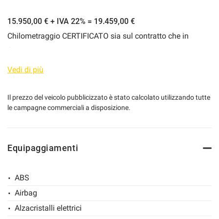
15.950,00 € + IVA 22% = 19.459,00 €
Chilometraggio CERTIFICATO sia sul contratto che in
mpre
Cookie necessari
fattura. Nonostante l'attenzione per indicare tutte le
ilitato
caratteristiche del veicolo proposto, potrebbero verificarsi
Vedi di più
Cookie delle preferenze
alcune incongruenze negli accessori indicati e/o nelle
fotografie. Vi invitiamo per questo a verificare quanto
Il prezzo del veicolo pubblicizzato è stato calcolato utilizzando tutte
Cookie per il miglioramento dell'esperienza utente
le campagne commerciali a disposizione.
descritto con un nostro consulente che sarà a vostra
disposizione per qualsiasi informazione aggiuntiva.
Cookie analitici
Equipaggiamenti
Cookie di marketing
ABS
Airbag
Leggi
la
cookie
Alzacristalli elettrici
policy