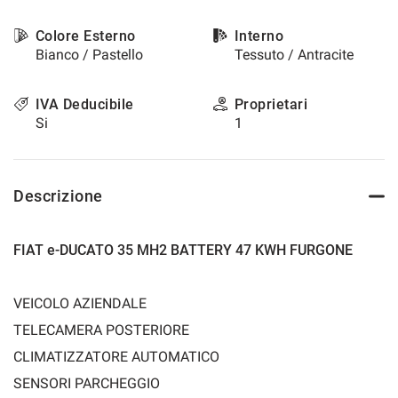
questi
strumenti
Colore Esterno
Interno
di
Bianco / Pastello
Tessuto / Antracite
tracciamento
si
IVA Deducibile
Proprietari
rimanda
Si
1
alla
cookie
policy.
Puoi
rivedere
Descrizione
e
modificare
le
FIAT e-DUCATO 35 MH2 BATTERY 47 KWH FURGONE
tue
scelte
in
VEICOLO AZIENDALE
qualsiasi
TELECAMERA POSTERIORE
momento.
CLIMATIZZATORE AUTOMATICO
SENSORI PARCHEGGIO
a