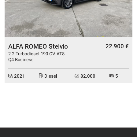
questi
strumenti
di
tracciamento
si
rimanda
alla
ALFA ROMEO Stelvio
22.900 €
cookie
2.2 Turbodiesel 190 CV AT8
policy.
Q4 Business
Puoi
rivedere
e
2021
Diesel
82.000
5
modificare
le
tue
scelte
in
qualsiasi
momento.
a