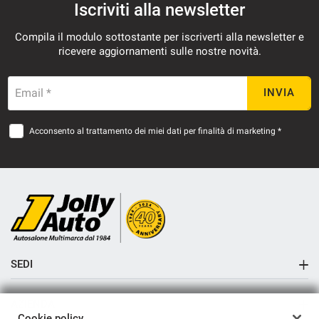
Iscriviti alla newsletter
Compila il modulo sottostante per iscriverti alla newsletter e
ricevere aggiornamenti sulle nostre novità.
mpre
Cookie necessari
ilitato
Email *
INVIA
Cookie delle preferenze
Acconsento al trattamento dei miei dati per finalità di marketing *
Cookie per il miglioramento dell'esperienza utente
Cookie analitici
Cookie di marketing
SEDI
Leggi
Sede di Cremosano
la
cookie
AZIENDA
policy
Sede di Crema
Cookie policy