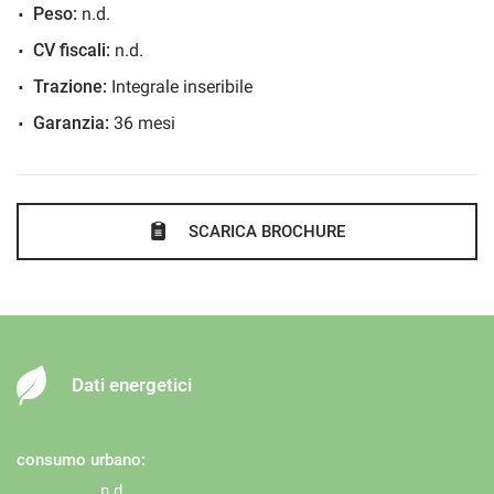
Volante multifunzione
Peso:
n.d.
CV fiscali:
n.d.
Trazione:
Integrale inseribile
Garanzia:
36 mesi
SCARICA BROCHURE
Dati energetici
consumo urbano:
n.d.