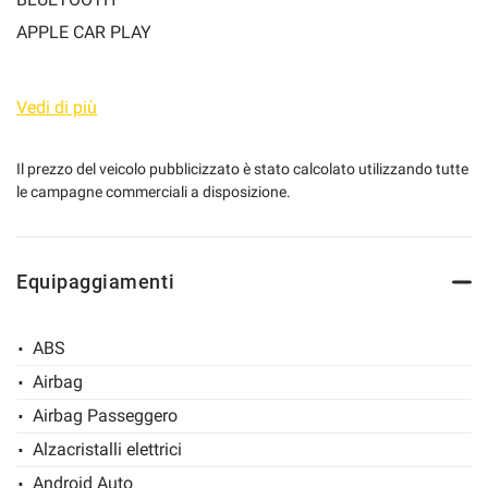
APPLE CAR PLAY
SEDILI A REGOLAZIONE ELETTRICA
mpre
Cookie necessari
SEDILI RISCALDABILI ELETTRICAMENTE
Vedi di più
ilitato
VOLANTE IN PELLE MULTIFUNZIONE
CERCHI IN LEGA
Cookie delle preferenze
Il prezzo del veicolo pubblicizzato è stato calcolato utilizzando tutte
le campagne commerciali a disposizione.
SENSORI DI PARCHEGGIO
TELECAMERA POSTERIORE
Cookie per il miglioramento dell'esperienza utente
Equipaggiamenti
Cookie analitici
PREZZO DI LISTINO : 35.500,00 € + IPT E METALLIZZATO
ABS
Cookie di marketing
SIAMO CONCESSIONARI UFFICIALI FOTON
Airbag
Airbag Passeggero
Leggi
la
Alzacristalli elettrici
cookie
policy
Android Auto