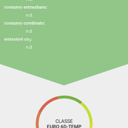
consumo extraurbano:
n.d.
consumo combinato:
n.d.
emissioni co
:
2
n.d.
CLASSE
EURO 6D-TEMP