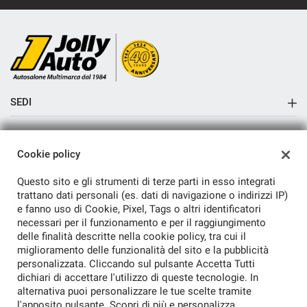
SEDI
Sede di Cremosano
AZIENDA
Sede di Crema
Cookie policy
Azienda
Questo sito e gli strumenti di terze parti in esso integrati
Contatti
trattano dati personali (es. dati di navigazione o indirizzi IP)
e fanno uso di Cookie, Pixel, Tags o altri identificatori
necessari per il funzionamento e per il raggiungimento
delle finalità descritte nella cookie policy, tra cui il
miglioramento delle funzionalità del sito e la pubblicità
personalizzata. Cliccando sul pulsante Accetta Tutti
TORNA IN CIMA
dichiari di accettare l'utilizzo di queste tecnologie. In
alternativa puoi personalizzare le tue scelte tramite
Copyright © 2026 Ap Trading S.R.L. - P.IVA 01474620190 -
Leggi
l'apposito pulsante. Scopri di più e personalizza.