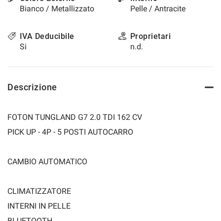
Bianco / Metallizzato
Pelle / Antracite
questi
strumenti
di
IVA Deducibile
Proprietari
tracciamento
Si
n.d.
si
rimanda
alla
cookie
Descrizione
policy.
Puoi
rivedere
FOTON TUNGLAND G7 2.0 TDI 162 CV
e
modificare
PICK UP - 4P - 5 POSTI AUTOCARRO
le
tue
scelte
CAMBIO AUTOMATICO
in
qualsiasi
momento.
CLIMATIZZATORE
INTERNI IN PELLE
a
BLUETOOTH