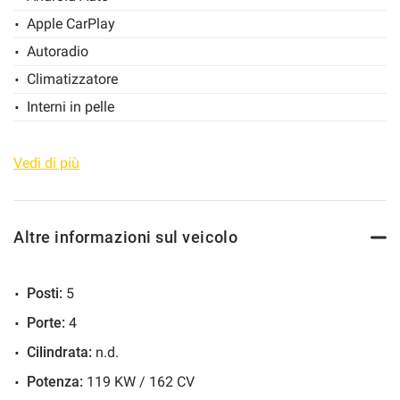
Apple CarPlay
Salva
le
Autoradio
impostazioni
Climatizzatore
Interni in pelle
MP3
Sensori di parcheggio anteriori
Vedi di più
Sensori di parcheggio posteriori
Specchietti laterali elettrici
Altre informazioni sul veicolo
Start/Stop Automatico
Telecamera per parcheggio assistito
Posti:
5
Touch screen
Porte:
4
Trazione integrale
Cilindrata:
n.d.
USB
Potenza:
119 KW / 162 CV
Vivavoce